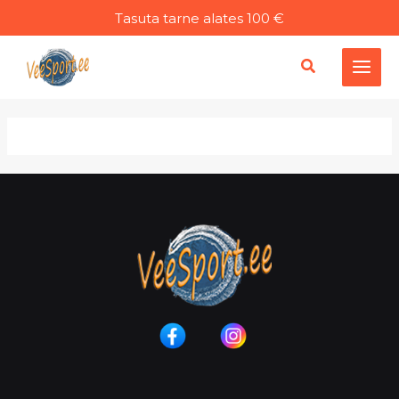
Liigu
Tasuta tarne alates 100 €
sisu
juurde