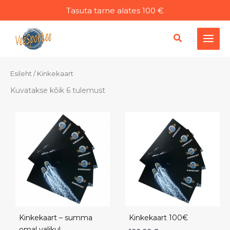
Liigu
Tasuta tarne alates 100 €
sisu
juurde
Esileht
/ Kinkekaart
Kuvatakse kõik 6 tulemust
Kinkekaart – summa
Kinkekaart 100€
omal valikul