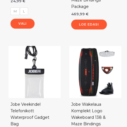
24,99
€
Package
M
L
469,99
€
VALI
LOE EDASI
Jobe Veekindel
Jobe Wakelaua
Telefonikott
Komplekt Logo
Waterproof Gadget
Wakeboard 138 &
Bag
Maze Bindings