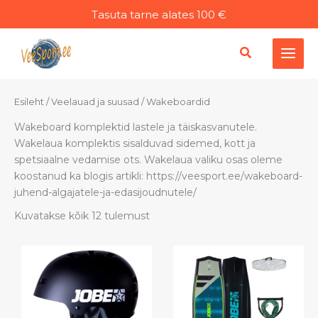
Liigu
Tasuta tarne alates 100 €
sisu
juurde
Esileht
/
Veelauad ja suusad
/ Wakeboardid
Wakeboard komplektid lastele ja täiskasvanutele.
Wakelaua komplektis sisalduvad sidemed, kott ja
spetsiaalne vedamise ots. Wakelaua valiku osas oleme
koostanud ka blogis artikli: https://veesport.ee/wakeboard-
juhend-algajatele-ja-edasijoudnutele/
Kuvatakse kõik 12 tulemust
Sellel
tootel
on
mitu
varianti.