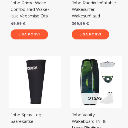
Jobe Prime Wake
Jobe Raddix Inflatable
Combo Red Wake-
Wakesurfer
laua Vedamise Ots
Wakesurfilaud
49,99
€
369,99
€
LISA KORVI
LISA KORVI
Sellel
tootel
on
mitu
varianti.
Valikuid
saab
OTSAS
teha
tootelehel.
Jobe Spray Leg
Jobe Vanity
Säärekaitse
Wakeboard 141 &
Maze Bindings