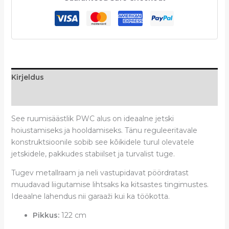
Kirjeldus
Arvustused (0)
See ruumisäästlik PWC alus on ideaalne jetski
hoiustamiseks ja hooldamiseks. Tänu reguleeritavale
konstruktsioonile sobib see kõikidele turul olevatele
jetskidele, pakkudes stabiilset ja turvalist tuge.
Tugev metallraam ja neli vastupidavat pöördratast
muudavad liigutamise lihtsaks ka kitsastes tingimustes.
Ideaalne lahendus nii garaaži kui ka töökotta.
Pikkus:
122 cm