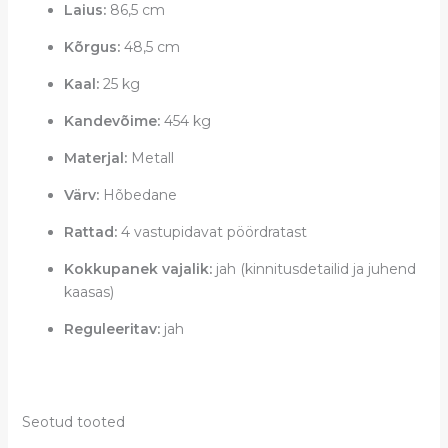
Laius:
86,5 cm
Kõrgus:
48,5 cm
Kaal:
25 kg
Kandevõime:
454 kg
Materjal:
Metall
Värv:
Hõbedane
Rattad:
4 vastupidavat pöördratast
Kokkupanek vajalik:
jah (kinnitusdetailid ja juhend
kaasas)
Reguleeritav:
jah
Seotud tooted