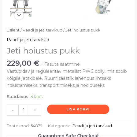
Jeti
Esileht
/
Paadi ja jeti tarvikud
/ Jeti hoiustus pukk
hoiustus
Paadi ja jeti tarvikud
pukk
Jeti hoiustus pukk
kogus
229,00
€
+ Tasuta saatmine
Vastupidav ja reguleeritav metallist PWC dolly, mis sobib
kõigile jetskidele. Ruumisäästlik lahendus lihtsaks
hoiustamiseks, transportimiseks ja hoolduseks.
Saadavus:
3 laos
-
+
LISA KORVI
Tootekood:
54879
Kategooria:
Paadi ja jeti tarvikud
Guaranteed Safe Checkout