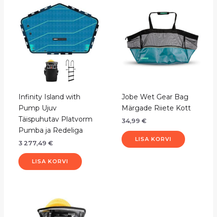
Infinity Island with
Jobe Wet Gear Bag
Pump Ujuv
Märgade Riiete Kott
Täispuhutav Platvorm
34,99
€
Pumba ja Redeliga
LISA KORVI
3 277,49
€
LISA KORVI