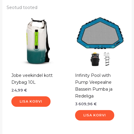
Seotud tooted
Jobe veekindel kott
Infinity Pool with
Drybag 10L
Pump Veepealne
Bassein Pumba ja
24,99
€
Redeliga
LISA KORVI
3 609,96
€
LISA KORVI