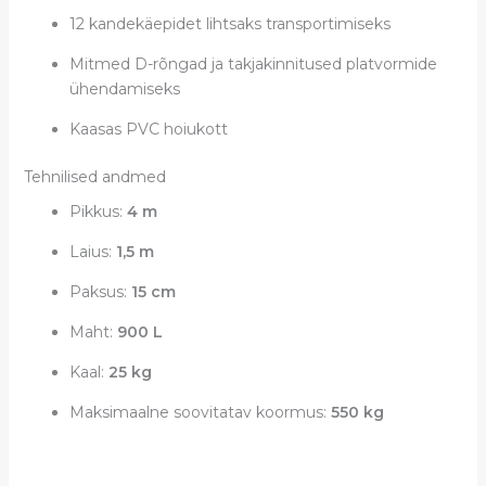
12 kandekäepidet lihtsaks transportimiseks
Mitmed D-rõngad ja takjakinnitused platvormide
ühendamiseks
Kaasas PVC hoiukott
Tehnilised andmed
Pikkus:
4 m
Laius:
1,5 m
Paksus:
15 cm
Maht:
900 L
Kaal:
25 kg
Maksimaalne soovitatav koormus:
550 kg