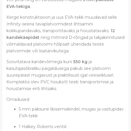
EVA-tekiga
.
Kerge konstruktsioon ja uus EVA-tekk muudavad selle
Infinity-seeria tavaplatvormidest lihtsamini
kokkupandavaks, transportitavaks ja hoiustatavaks.
12
kandekäepidet
ning mitmed D-rõngad ja takjakinnitused
võimaldavad platvormi hõlpsalt ühendada teiste
platvormide või lisatarvikutega.
Soovitatava kandevõimega kuni
550 kg
ja
kasutajasõbraliku paigaldusega pakub see platvorm
suurepärast mugavust ja praktilisust igal veeseiklusel.
Komplektis olev PVC hoiukott teeb transportimise ja
hoiustamise eriti lihtsaks.
Omadused
5 mm paksune libisemiskindel, mugav ja vastupidav
EVA-tekk
1 Halkey Roberts ventiil