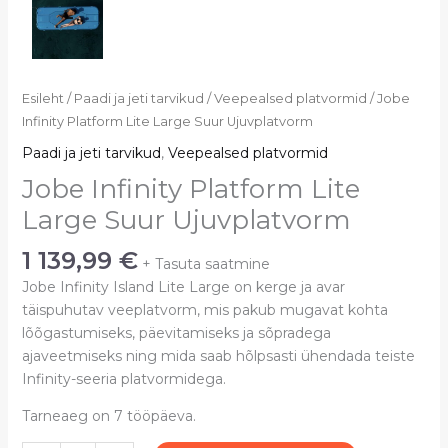
Jobe
Esileht
/
Paadi ja jeti tarvikud
/
Veepealsed platvormid
/ Jobe
Infinity
Infinity Platform Lite Large Suur Ujuvplatvorm
Platform
Paadi ja jeti tarvikud
,
Veepealsed platvormid
Lite
Jobe Infinity Platform Lite
Large
Suur
Large Suur Ujuvplatvorm
Ujuvplatvorm
1 139,99
€
kogus
+ Tasuta saatmine
Jobe Infinity Island Lite Large on kerge ja avar
täispuhutav veeplatvorm, mis pakub mugavat kohta
lõõgastumiseks, päevitamiseks ja sõpradega
ajaveetmiseks ning mida saab hõlpsasti ühendada teiste
Infinity-seeria platvormidega.
Tarneaeg on 7 tööpäeva.