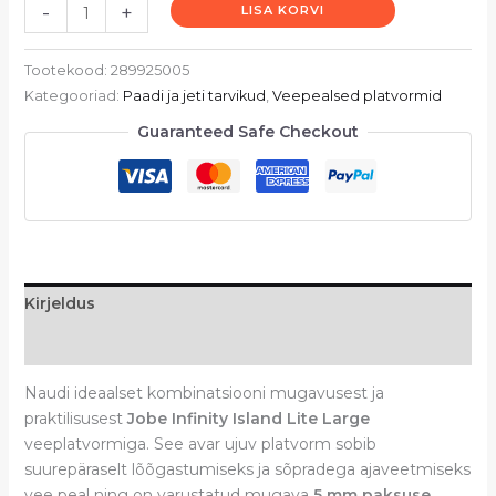
-
+
LISA KORVI
Tootekood:
289925005
Kategooriad:
Paadi ja jeti tarvikud
,
Veepealsed platvormid
Guaranteed Safe Checkout
Kirjeldus
Arvustused (0)
Naudi ideaalset kombinatsiooni mugavusest ja
praktilisusest
Jobe Infinity Island Lite Large
veeplatvormiga. See avar ujuv platvorm sobib
suurepäraselt lõõgastumiseks ja sõpradega ajaveetmiseks
vee peal ning on varustatud mugava
5 mm paksuse