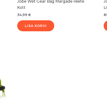
Jobe Wet Gear Bag Märgade Riiete
J
Kott
L
34,99
€
8
LISA KORVI