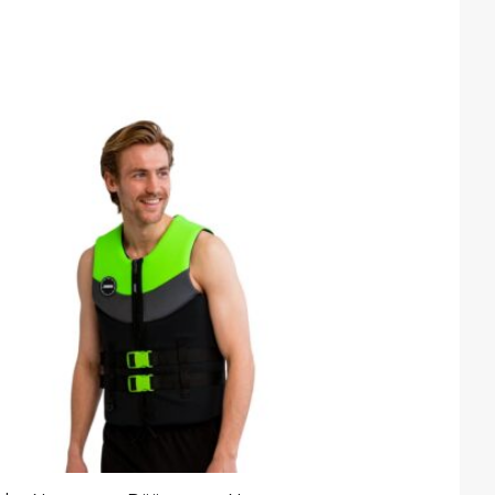
Sellel
tootel
on
mitu
varianti.
Valikuid
saab
teha
tootelehel.