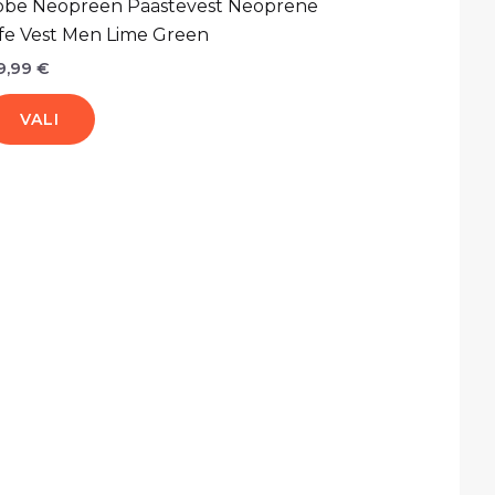
obe Neopreen Päästevest Neoprene
ife Vest Men Lime Green
9,99
€
VALI