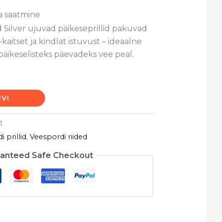
a saatmine
 Silver ujuvad päikeseprillid pakuvad
aitset ja kindlat istuvust – ideaalne
 päikeselisteks päevadeks vee peal.
RVI
1
 prillid
,
Veespordi riided
anteed Safe Checkout