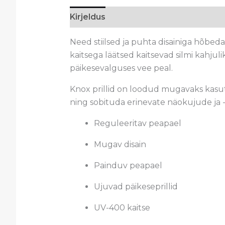
Kirjeldus
Arvustused (0)
Need stiilsed ja puhta disainiga hõbed
kaitsega läätsed kaitsevad silmi kahjuli
päikesevalguses vee peal.
Knox prillid on loodud mugavaks kasutam
ning sobituda erinevate näokujude ja 
Reguleeritav peapael
Mugav disain
Painduv peapael
Ujuvad päikeseprillid
UV-400 kaitse