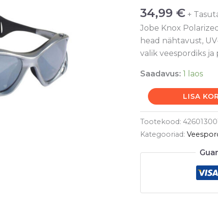
Veespordi
34,99
€
+ Tasut
Prillid
Jobe Knox Polarized
kogus
head nähtavust, UV-k
valik veespordiks ja
Saadavus:
1 laos
LISA KO
Tootekood:
42601300
Kategooriad:
Veespordi
Guar