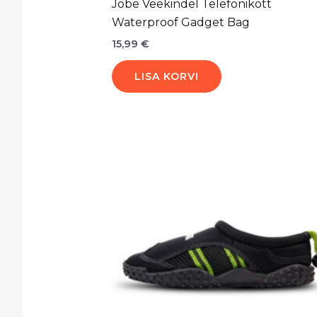
Jobe Veekindel Telefonikott
Waterproof Gadget Bag
15,99
€
LISA KORVI
Sellel
tootel
on
mitu
varianti.
Valikuid
saab
teha
tootelehel.