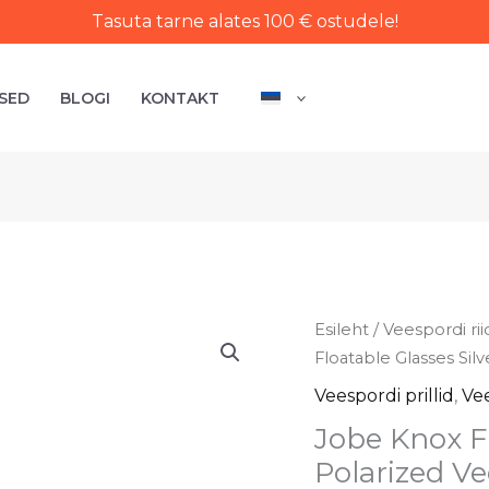
Tasuta tarne alates 100 € ostudele!
SED
BLOGI
KONTAKT
Jobe
Esileht
/
Veespordi ri
Knox
Floatable Glasses Silv
Floatable
Veespordi prillid
,
Vee
Glasses
Jobe Knox Fl
Silver
Polarized Ve
Polarized