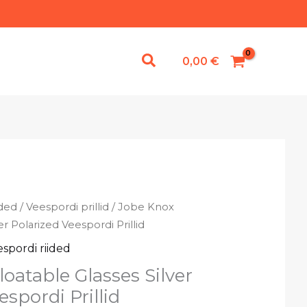
0,00
€
ided
/
Veespordi prillid
/ Jobe Knox
er Polarized Veespordi Prillid
spordi riided
oatable Glasses Silver
espordi Prillid