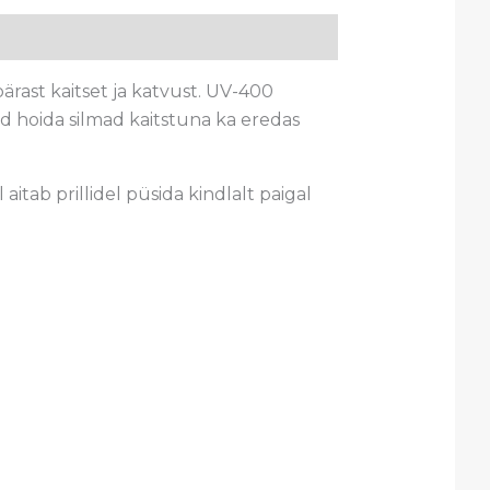
ärast kaitset ja katvust. UV-400
vad hoida silmad kaitstuna ka eredas
itab prillidel püsida kindlalt paigal