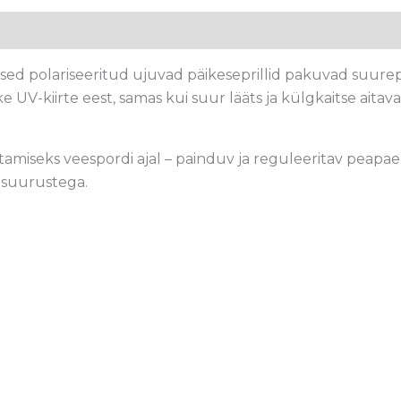
ased polariseeritud ujuvad päikeseprillid pakuvad suurep
ke UV-kiirte eest, samas kui suur lääts ja külgkaitse aita
iseks veespordi ajal – painduv ja reguleeritav peapael a
-suurustega.